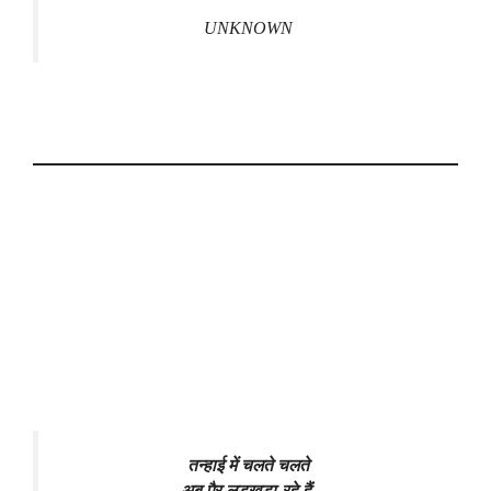
UNKNOWN
तन्हाई में चलते चलते
अब पैर लडखडा रहे हैं,