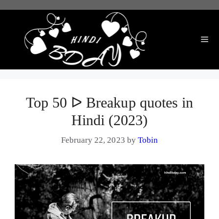
Skip
to
content
Me
Top 50 ᐅ Breakup quotes in
Hindi (2023)
February 22, 2023
by
Tobin