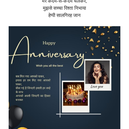
मेरे कदम-से-कदम चलकर,
मुझसे सच्चा रिश्ता निभाया
हेप्पी सालगिरह जान